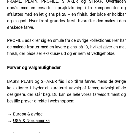
FRAME, PLAIN, PROFILE, SHAKER og STRAP. Overfladen
opnås med en ensartet sprøjtelakering i to komponenter og
afsluttes med en let glans på 25 – en finish, der både er holdbar
og elegant. Hver front grundes først, hvorefter den males i den
ønskede farve.
PROFILE adskiller sig en smule fra de øvrige kollektioner. Her har
de malede fronter med en lavere glans på 10, hvilket giver en mat
finish, der både ser eksklusiv ud og er nem at vedligeholde.
Farver og valgmuligheder
BASIS, PLAIN og SHAKER fås i op til 18 farver, mens de øvrige
kollektioner tilbyder et kurateret udvalg af farver, udvalgt af de
designere, der står bag. Du kan se hele vores farvesortiment og
bestille prøver direkte i webshoppen:
→
Europa & øvrige
→
USA & Nordamerika