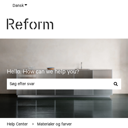
Dansk
Vis undermenu for oversættelser
Hello. How can we help you?
Der er ingen forslag, da søgefeltet er tomt.
Help Center
Materialer og farver