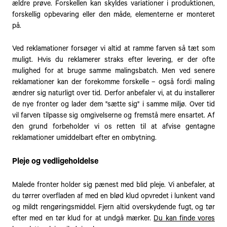
ældre prøve. Forskellen kan skyldes variationer i produktionen,
forskellig opbevaring eller den måde, elementerne er monteret
på.
Ved reklamationer forsøger vi altid at ramme farven så tæt som
muligt. Hvis du reklamerer straks efter levering, er der ofte
mulighed for at bruge samme malingsbatch. Men ved senere
reklamationer kan der forekomme forskelle – også fordi maling
ændrer sig naturligt over tid. Derfor anbefaler vi, at du installerer
de nye fronter og lader dem "sætte sig" i samme miljø. Over tid
vil farven tilpasse sig omgivelserne og fremstå mere ensartet. Af
den grund forbeholder vi os retten til at afvise gentagne
reklamationer umiddelbart efter en ombytning.
Pleje og vedligeholdelse
Malede fronter holder sig pænest med blid pleje. Vi anbefaler, at
du tørrer overfladen af med en blød klud opvredet i lunkent vand
og mildt rengøringsmiddel. Fjern altid overskydende fugt, og tør
efter med en tør klud for at undgå mærker.
Du kan finde vores