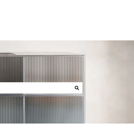
Gå til reformcph.dk