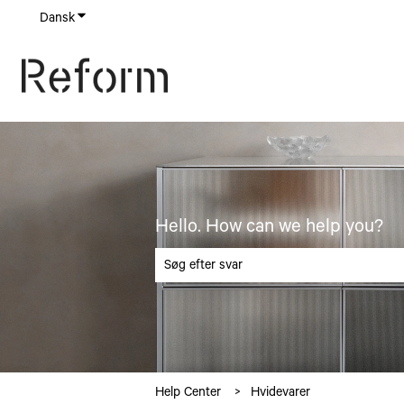
Dansk
Vis undermenu for oversættelser
Hello. How can we help you?
Der er ingen forslag, da søgefeltet er tomt.
Help Center
Hvidevarer