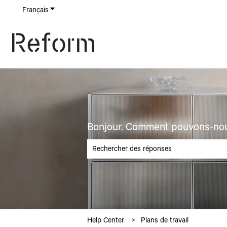
Français
Afficher le sous-menu pour les traductions
Bonjour. Comment pouvons-nou
Il n'y a aucune suggestion car le champ de 
Help Center
Plans de travail