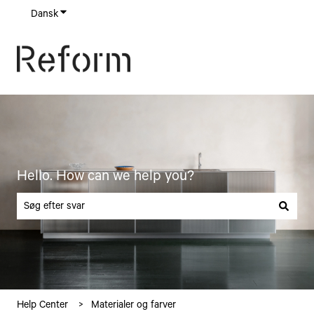
Dansk
Vis undermenu for oversættelser
Hello. How can we help you?
Der er ingen forslag, da søgefeltet er tomt.
Help Center
Materialer og farver