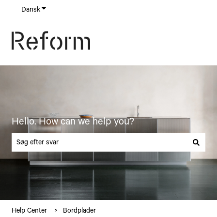
Dansk
Vis undermenu for oversættelser
Hello. How can we help you?
Der er ingen forslag, da søgefeltet er tomt.
Help Center
Bordplader