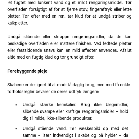
let fugtet med lunkent vand og et mildt rengøringsmiddel. Tør
overfladen forsigtigt af for at fjerne støv, fingeraftryk eller lette
pletter. Tør efter med en ren, tør klud for at undgå striber og
kalkpletter.
Undgå slibende eller skrappe rengøringsmidler, da de kan
beskadige overfladen eller mattere finishen. Ved fedtede pletter
eller fastsiddende snavs kan en mild affedter anvendes. Afslut
altid med en fugtig klud og tør grundigt efter.
Forebyggende pleje
Skabene er designet til at modstå daglig brug, men med få enkle
forholdsregler bevarer de deres udtryk længere:
Undgå stærke kemikalier. Brug ikke blegemidler,
slibende svampe eller kraftige rengøringsmidler – hold
dig til milde, ikke-slibende produkter.
Undgå stående vand. Tør væskespild op med det
samme – især indvendigt i skabe og på hylder – da